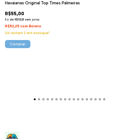
Havaianas Original Top Times Palmeiras
R$55,00
3
x
de
R$18,33
sem juros
R$52,25
com
Boleto
Só restam
2
em estoque!
Comprar