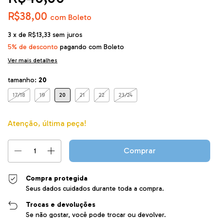
R$38,00
com
Boleto
3
x de
R$13,33
sem juros
5% de desconto
pagando com Boleto
Ver mais detalhes
tamanho:
20
17/18
19
20
21
22
23/24
Atenção, última peça!
Compra protegida
Seus dados cuidados durante toda a compra.
Trocas e devoluções
Se não gostar, você pode trocar ou devolver.