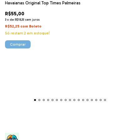
Havaianas Original Top Times Palmeiras
R$55,00
3
x
de
R$18,33
sem juros
R$52,25
com
Boleto
Só restam
2
em estoque!
Comprar