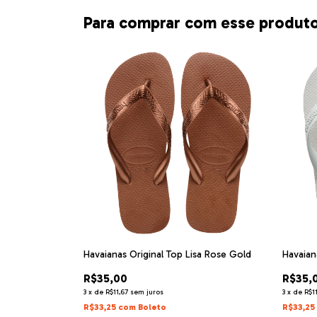
Para comprar com esse produt
Havaianas Original Top Lisa Rose Gold
Havaian
R$35,00
R$35,
3
x
de
R$11,67
sem juros
3
x
de
R$1
R$33,25
com
Boleto
R$33,25