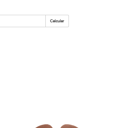
:
Alterar CEP
Calcular