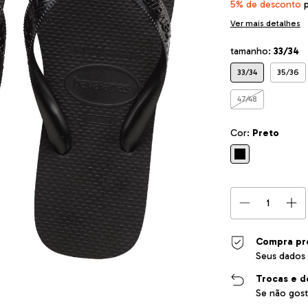
5% de desconto
p
Ver mais detalhes
tamanho:
33/34
33/34
35/36
47/48
Cor:
Preto
Compra pr
Seus dados 
Trocas e d
Se não gost