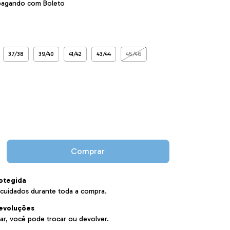
agando com Boleto
37/38
39/40
41/42
43/44
45/46
otegida
cuidados durante toda a compra.
evoluções
ar, você pode trocar ou devolver.