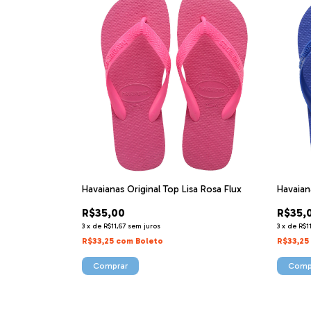
Havaianas Original Top Lisa Rosa Flux
Havaian
R$35,00
R$35,
3
x
de
R$11,67
sem juros
3
x
de
R$1
R$33,25
com
Boleto
R$33,25
Comprar
Comp