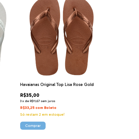
Havaianas Original Top Lisa Rose Gold
R$35,00
3
x
de
R$11,67
sem juros
R$33,25
com
Boleto
Só restam
2
em estoque!
Comprar