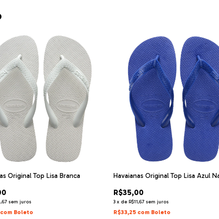
o
as Original Top Lisa Branca
Havaianas Original Top Lisa Azul N
00
R$35,00
1,67
sem juros
3
x
de
R$11,67
sem juros
com
Boleto
R$33,25
com
Boleto