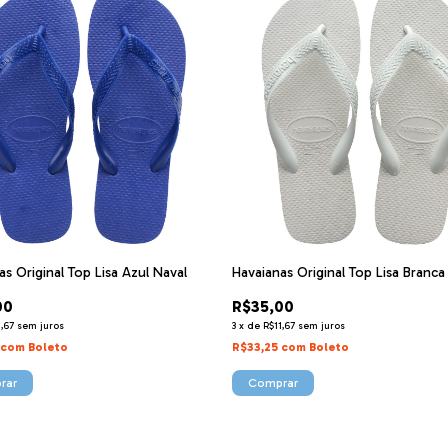
as Original Top Lisa Azul Naval
Havaianas Original Top Lisa Branca
00
R$35,00
1,67
sem juros
3
x
de
R$11,67
sem juros
com
Boleto
R$33,25
com
Boleto
rar
Comprar