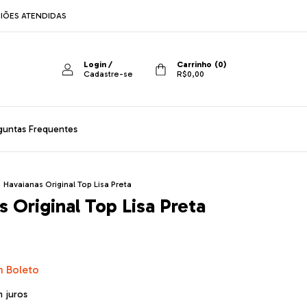
IÕES ATENDIDAS
Login
/
Carrinho
(
0
)
Cadastre-se
R$0,00
guntas Frequentes
>
Havaianas Original Top Lisa Preta
 Original Top Lisa Preta
m
Boleto
 juros