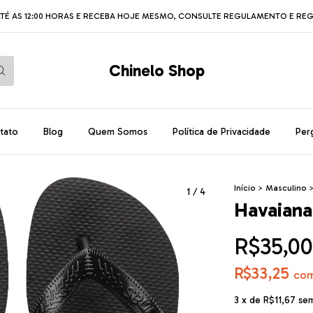
TÉ AS 12:00 HORAS E RECEBA HOJE MESMO, CONSULTE REGULAMENTO E REG
Chinelo Shop
tato
Blog
Quem Somos
Política de Privacidade
Per
Início
>
Masculino
1
/
4
Havaianas
R$35,00
R$33,25
co
3
x de
R$11,67
sem